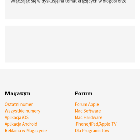
włączając się w dyskusję na temat krążących w blogosferze
haseł dowodzących, że to kolejny znak wieszczący koniec
ery komputerów osobistych, chciałbym skupić się na głównej
zalecie nowego telefonu Apple - ekranie Retina Display.
Magazyn
Forum
Ostatni numer
Forum Apple
Wszystkie numery
Mac Software
Aplikacja iOS
Mac Hardware
Aplikacja Android
iPhone/iPad/Apple TV
Reklama w Magazynie
Dla Programistów