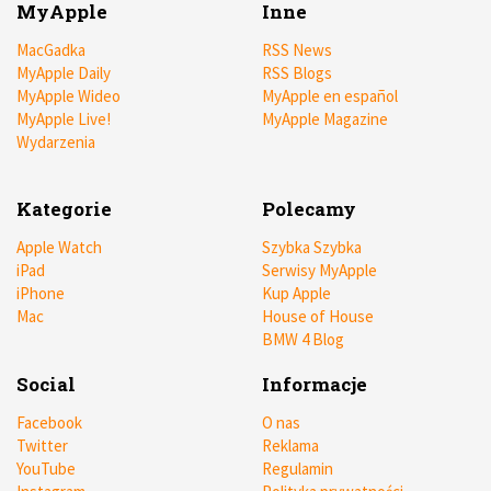
MyApple
Inne
MacGadka
RSS News
MyApple Daily
RSS Blogs
MyApple Wideo
MyApple en español
MyApple Live!
MyApple Magazine
Wydarzenia
Kategorie
Polecamy
Apple Watch
Szybka Szybka
iPad
Serwisy MyApple
iPhone
Kup Apple
Mac
House of House
BMW 4 Blog
Social
Informacje
Facebook
O nas
Twitter
Reklama
YouTube
Regulamin